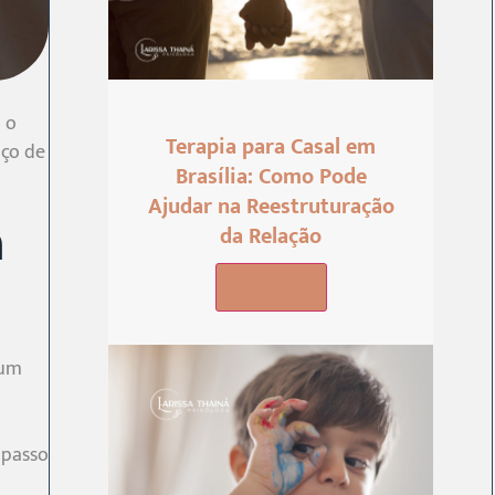
 o
Terapia para Casal em
aço de
Brasília: Como Pode
Ajudar na Reestruturação
m
da Relação
Leia Mais!
 um
 passo