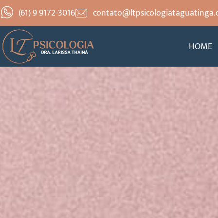
(61) 9 9172-3016
contato@ltpsicologiataguatinga.
HOME