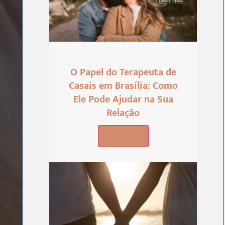
O Papel do Terapeuta de
Casais em Brasília: Como
Ele Pode Ajudar na Sua
Relação
Leia Mais!