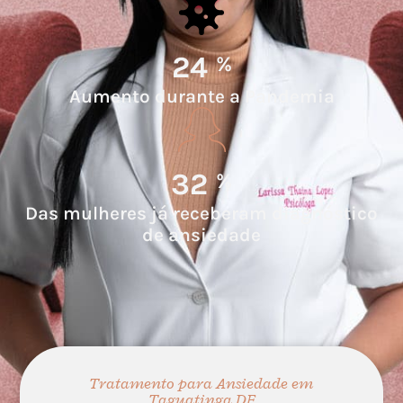
25
%
Aumento durante a Pandemia
34.2
%
Das mulheres já receberam diagnóstico
de ansiedade
Tratamento para Ansiedade em
Taguatinga DF