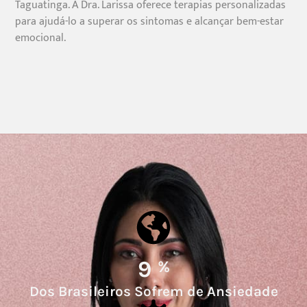
Taguatinga. A Dra. Larissa oferece terapias personalizadas
para ajudá-lo a superar os sintomas e alcançar bem-estar
emocional.
9.3
%
Dos Brasileiros Sofrem de Ansiedade