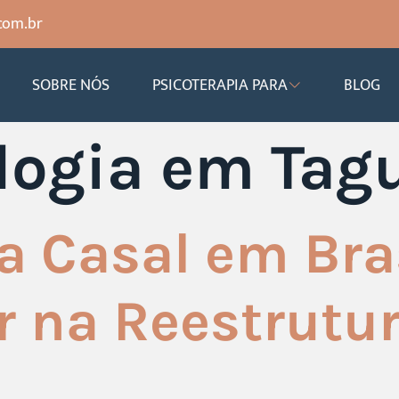
com.br
SOBRE NÓS
PSICOTERAPIA PARA
BLOG
logia em Tag
a Casal em Bra
r na Reestrutu