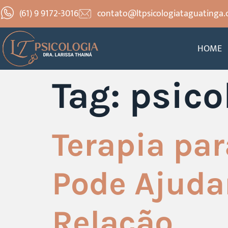
(61) 9 9172-3016
contato@ltpsicologiataguatinga.
HOME
Tag:
psico
Terapia par
Pode Ajuda
Relação