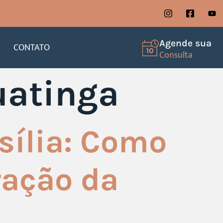
Agende sua
CONTATO
Consulta
uatinga
sília: Como
ração da