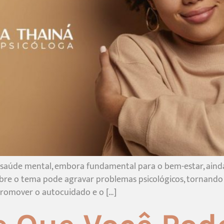
 saúde mental, embora fundamental para o bem-estar, ainda
bre o tema pode agravar problemas psicológicos, tornando es
promover o autocuidado e o […]