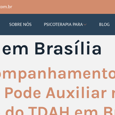
com.br
SOBRE NÓS
PSICOTERAPIA PARA
BLOG
em Brasília
ompanhament
 Pode Auxiliar 
 do TDAH em Br