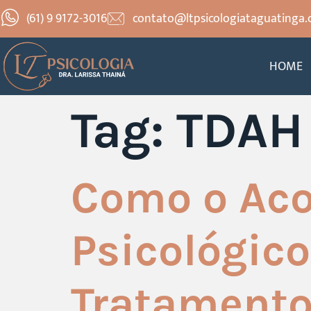
(61) 9 9172-3016
contato@ltpsicologiataguatinga.
HOME
Tag:
TDAH 
Como o Ac
Psicológico
Tratamento