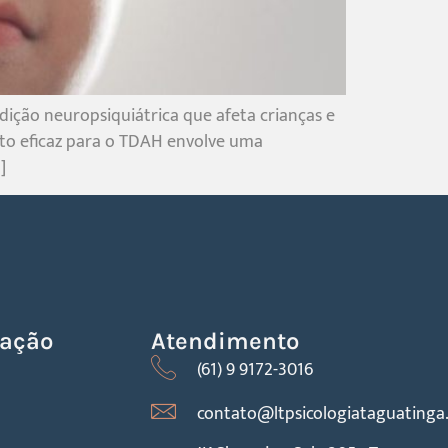
ição neuropsiquiátrica que afeta crianças e
ento eficaz para o TDAH envolve uma
]
uação
Atendimento
(61) 9 9172-3016
contato@ltpsicologiataguatinga