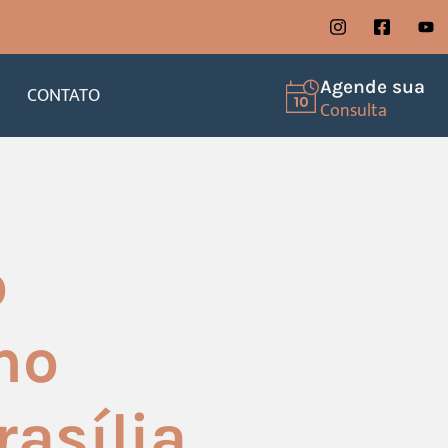
Agende sua
CONTATO
Consulta
o
no
asília