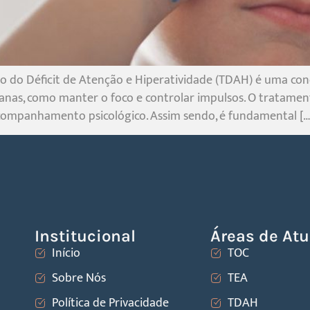
 do Déficit de Atenção e Hiperatividade (TDAH) é uma cond
idianas, como manter o foco e controlar impulsos. O tratam
acompanhamento psicológico. Assim sendo, é fundamental […
Institucional
Áreas de At
Início
TOC
Sobre Nós
TEA
Política de Privacidade
TDAH