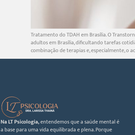
Tratamento do TDAH em Brasília. O Transtorno
adultos em Brasília, dificultando tarefas cot
combinação de terapias e, especialmente, o 
Na LT Psicologia,
entendemos que a saúde mental é
a base para uma vida equilibrada e plena. Porque