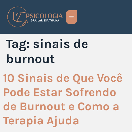
Tag:
sinais de
burnout
10 Sinais de Que Você
Pode Estar Sofrendo
de Burnout e Como a
Terapia Ajuda